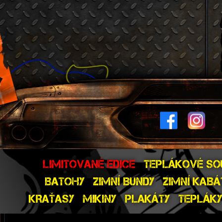
LIMITOVANÉ EDICE
TEPLÁKOVÉ SO
BATOHY
ZIMNÍ BUNDY
ZIMNÍ KABÁ
KRAŤASY
MIKINY
PLAKÁTY
TEPLÁK