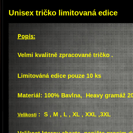
Unisex tričko limitovaná edice
Popis:
Velmi kvalitně zpracované tričko .
Limitováná edice pouze 10 ks
Materiál: 100% Bavlna, Heavy gramáž 2
:
S , M , L , XL , XXL
,3XL
Velikosti