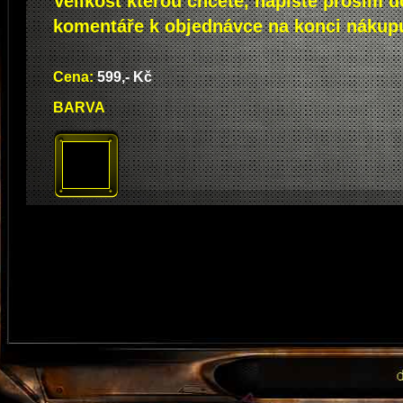
Velikost kterou chcete, napište prosím d
komentáře k objednávce na konci nákupu
Cena: 
599,- Kč
BARVA